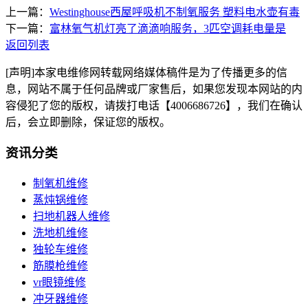
上一篇：
Westinghouse西屋呼吸机不制氧服务 塑料电水壶有毒
下一篇：
富林氧气机灯亮了滴滴响服务，3匹空调耗电量是
返回列表
[声明]本家电维修网转载网络媒体稿件是为了传播更多的信
息，网站不属于任何品牌或厂家售后，如果您发现本网站的内
容侵犯了您的版权，请拨打电话【4006686726】，我们在确认
后，会立即删除，保证您的版权。
资讯分类
制氧机维修
蒸炖锅维修
扫地机器人维修
洗地机维修
独轮车维修
筋膜枪维修
vr眼镜维修
冲牙器维修