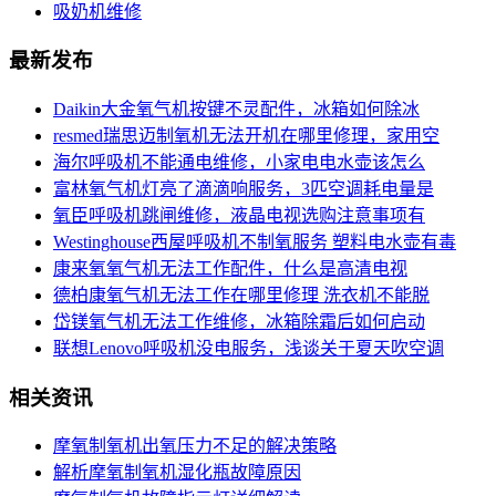
吸奶机维修
最新发布
Daikin大金氧气机按键不灵配件，冰箱如何除冰
resmed瑞思迈制氧机无法开机在哪里修理，家用空
海尔呼吸机不能通电维修，小家电电水壶该怎么
富林氧气机灯亮了滴滴响服务，3匹空调耗电量是
氧臣呼吸机跳闸维修，液晶电视选购注意事项有
Westinghouse西屋呼吸机不制氧服务 塑料电水壶有毒
康来氧氧气机无法工作配件，什么是高清电视
德柏康氧气机无法工作在哪里修理 洗衣机不能脱
岱镁氧气机无法工作维修，冰箱除霜后如何启动
联想Lenovo呼吸机没电服务，浅谈关于夏天吹空调
相关资讯
摩氧制氧机出氧压力不足的解决策略
解析摩氧制氧机湿化瓶故障原因