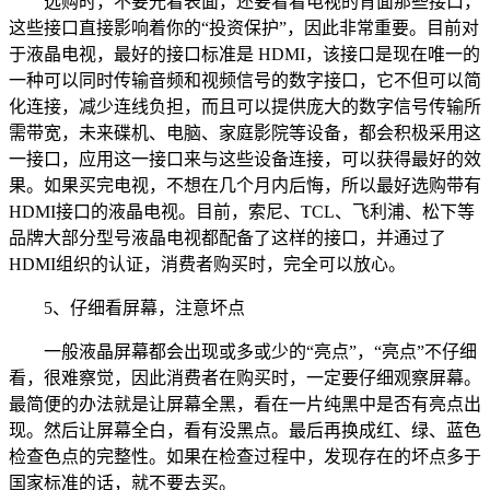
选购时，不要光看表面，还要看看电视的背面那些接口，
这些接口直接影响着你的“投资保护”，因此非常重要。目前对
于液晶电视，最好的接口标准是 HDMI，该接口是现在唯一的
一种可以同时传输音频和视频信号的数字接口，它不但可以简
化连接，减少连线负担，而且可以提供庞大的数字信号传输所
需带宽，未来碟机、电脑、家庭影院等设备，都会积极采用这
一接口，应用这一接口来与这些设备连接，可以获得最好的效
果。如果买完电视，不想在几个月内后悔，所以最好选购带有
HDMI接口的液晶电视。目前，索尼、TCL、飞利浦、松下等
品牌大部分型号液晶电视都配备了这样的接口，并通过了
HDMI组织的认证，消费者购买时，完全可以放心。
5、仔细看屏幕，注意坏点
一般液晶屏幕都会出现或多或少的“亮点”，“亮点”不仔细
看，很难察觉，因此消费者在购买时，一定要仔细观察屏幕。
最简便的办法就是让屏幕全黑，看在一片纯黑中是否有亮点出
现。然后让屏幕全白，看有没黑点。最后再换成红、绿、蓝色
检查色点的完整性。如果在检查过程中，发现存在的坏点多于
国家标准的话，就不要去买。