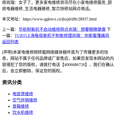
修尚瑞：女子了，更多家电维修资讯尽在小家电维修服务_厨
房电器维修_生活电器维修_智芯快修站网点电话。
本文地址：https://www.qgktwx.cn/jkxjd/dfb/28937.html
上一篇：
华航制氧机不启动维修网点尚瑞：想要眼睛健康
下
一篇：
TURTLE海龟吸氧机不制氧修理尚瑞：你能看懂痛风
返回列表
[声明]本家电维修网转载网络媒体稿件是为了传播更多的信
息，网站不属于任何品牌或厂家售后，如果您发现本网站的内
容侵犯了您的版权，请拨打电话【4006686726】，我们在确认
后，会立即删除，保证您的版权。
资讯分类
电饭煲维修
空气炸锅维修
音箱维修
饮水机维修